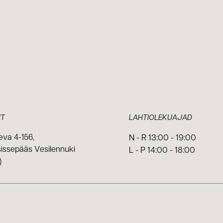
T
LAHTIOLEKUAJAD
eva 4-156,
N - R 13:00 - 19:00
(sissepääs Vesilennuki
L - P 14:00 - 18:00
)