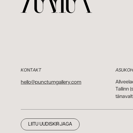
KONTAKT
ASUKOH
hello@punctumgallery.com
Allveela
Tallinn 
tänavalt
LIITU UUDISKIRJAGA